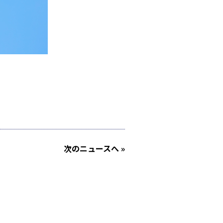
次
のニュース
へ »