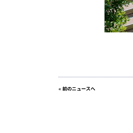
« 前
のニュース
へ