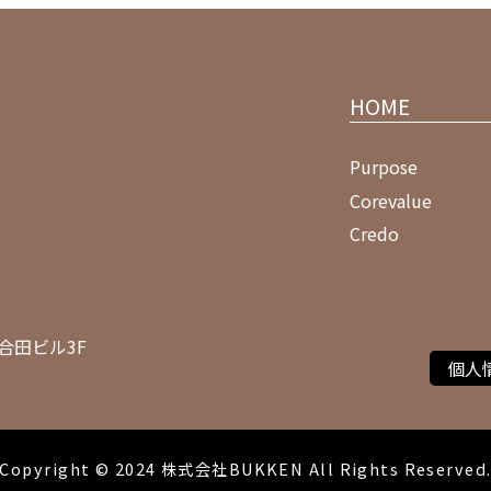
HOME
Purpose
Corevalue
Credo
合田ビル3F
個人
Copyright © 2024 株式会社BUKKEN All Rights Reserved